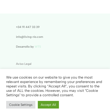
+34 91 447 33 39
info@living-rio.com
Desarrollo by
WTS
Aviso Legal
Política de Cookies
We use cookies on our website to give you the most
relevant experience by remembering your preferences and
Política de Privacidad
repeat visits. By clicking “Accept All”, you consent to the
use of ALL the cookies. However, you may visit "Cookie
© 2025 Living Rio Madrid
Settings" to provide a controlled consent.
Cookie Settings
Accept All