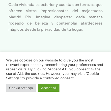
Cada vivienda es exterior y cuenta con terrazas que
ofrecen vistas impresionantes del majestuoso
Madrid Río. Imagina despertar cada mañana
rodeado de belleza y contemplar atardeceres
mágicos desde la privacidad de tu hogar.
Zonas Comunes
We use cookies on our website to give you the most
relevant experience by remembering your preferences and
repeat visits. By clicking “Accept All”, you consent to the
Nuestro edificio se destaca por sus impresionantes
use of ALL the cookies. However, you may visit "Cookie
zonas de piscina y áreas verdes. Sumérgete en la
Settings" to provide a controlled consent.
serenidad y el lujo de la piscina, mientras disfrutas
Cookie Settings
Accept All
del entorno exquisitamente diseñado. Relájate en el
CONSÚLTANOS
DESCARGAR INFORMACIÓN
solarium ajardinado, rodeado de vegetación
exuberante y belleza natural.