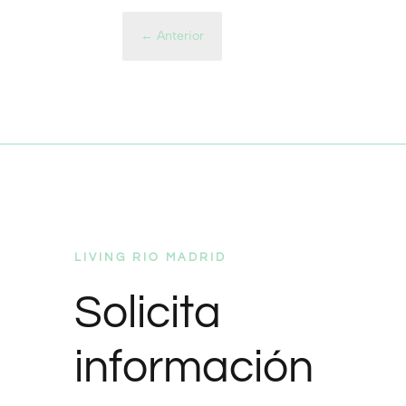
←
Anterior
LIVING RIO MADRID
Solicita
información