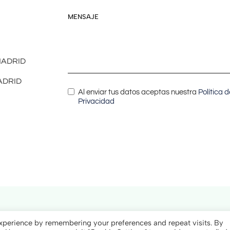
MENSAJE
 MADRID
MADRID
Al enviar tus datos aceptas nuestra
Política d
Privacidad
esarrollo by
WTS
Aviso
Política d
xperience by remembering your preferences and repeat visits. By
Legal
Cookie