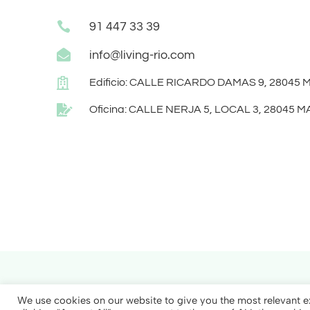

91 447 33 39

info@living-rio.com

Edificio: CALLE RICARDO DAMAS 9, 28045

Oficina: CALLE NERJA 5, LOCAL 3, 28045 
+34 91 447 33 39
info@living-rio.com
D
We use cookies on our website to give you the most relevant e