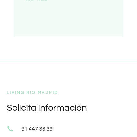
LIVING RIO MADRID
Solicita información

91 447 33 39