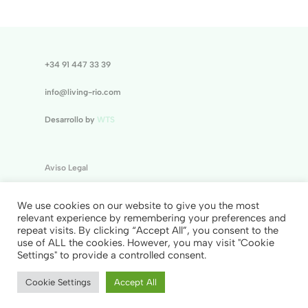
+34 91 447 33 39
info@living-rio.com
Desarrollo by
WTS
Aviso Legal
Política de Cookies
We use cookies on our website to give you the most
relevant experience by remembering your preferences and
Política de Privacidad
repeat visits. By clicking “Accept All”, you consent to the
use of ALL the cookies. However, you may visit "Cookie
© 2025 Living Rio Madrid
Settings" to provide a controlled consent.
Cookie Settings
Accept All
CONSÚLTANOS
DESCARGAR INFORMACIÓN