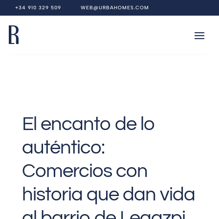
+34 910 329 509
WEB@URBAHOMES.COM
El encanto de lo
auténtico:
Comercios con
historia que dan vida
al barrio de Legazpi