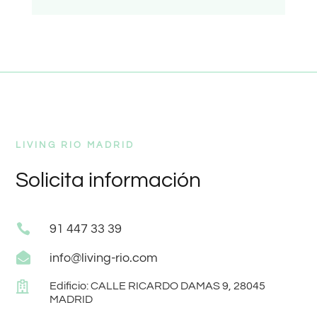
LIVING RIO MADRID
Solicita información

91 447 33 39

info@living-rio.com

Edificio: CALLE RICARDO DAMAS 9, 28045
MADRID